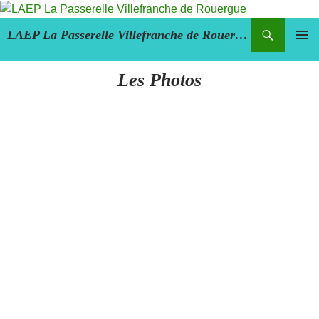
Aller
au
Recherche
LAEP La Passerelle Villefranche de Rouergue
contenu
MENU
PRINCI
Les Photos